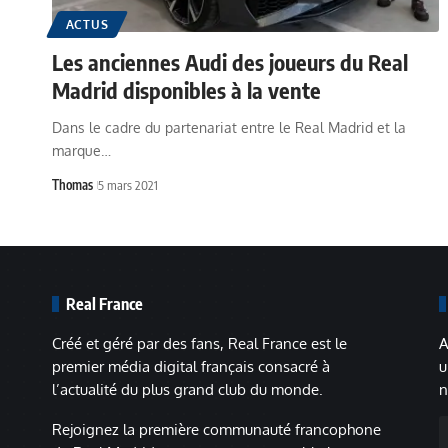
ACTUS
Les anciennes Audi des joueurs du Real
Madrid disponibles à la vente
Dans le cadre du partenariat entre le Real Madrid et la
marque…
Thomas
5 mars 2021
Real France
Créé et géré par des fans, Real France est le
A
premier média digital français consacré à
u
l’actualité du plus grand club du monde.
n
A
Rejoignez la première communauté francophone
m