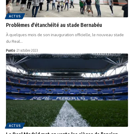
ACTUS
Problèmes d'étanchéité au stade Bernabéu
À quelques mois de son inauguration officielle, le nouveau stade
du Real…
Punto
21 octobre 2023
ACTUS