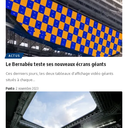
ACTUS
Le Bernabéu teste ses nouveaux écrans géants
Ces derniers jours, les deux tableaux d'affichage vidéo géants
situés à chaque…
Punto
2 novembre 2023