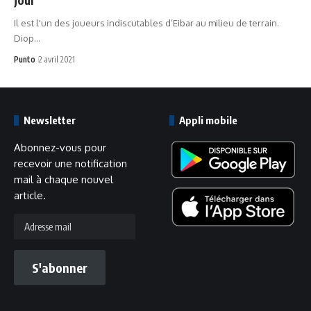
Il est l'un des joueurs indiscutables d’Eibar au milieu de terrain.
Diop…
Punto
2 avril 2021
Newsletter
Appli mobile
Abonnez-vous pour
recevoir une notification
mail à chaque nouvel
article.
Adresse
mail
S'abonner