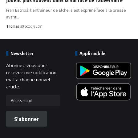
Fran Escribá, l'entraîneur de Elche, s'est exprimé face à la presse
avant…
Thomas
29 octobre 2021
Newsletter
Appli mobile
Abonnez-vous pour
recevoir une notification
mail à chaque nouvel
article.
Adresse
mail
S'abonner