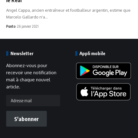
Angel Cappa, ancien entraîneur et footballeur argentin, estime que
Marcelo Gallardo n'a…
Punto
26 janvier 2021
Newsletter
Appli mobile
Abonnez-vous pour
recevoir une notification
mail à chaque nouvel
article.
Adresse
mail
S'abonner