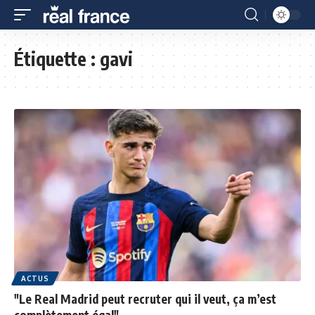
Étiquette :
gavi
ACTUS
"Le Real Madrid peut recruter qui il veut, ça m’est
complètement égal"