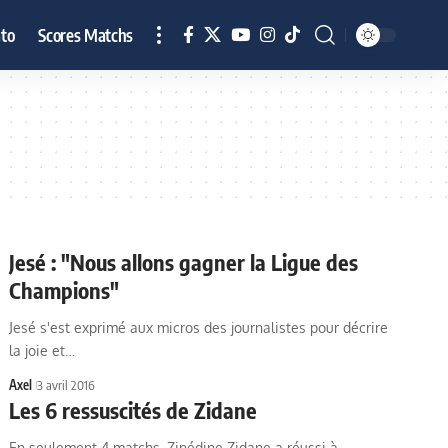
to
Scores Matchs
Jesé : "Nous allons gagner la Ligue des
Champions"
Jesé s'est exprimé aux micros des journalistes pour décrire
la joie et…
Axel
3 avril 2016
Les 6 ressuscités de Zidane
En seulement 4 matchs, Zinédine Zidane a réussi à