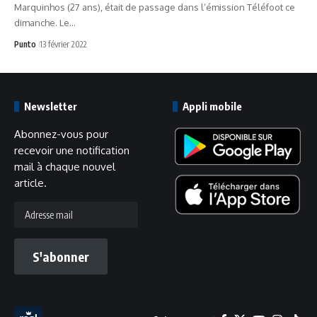
Marquinhos (27 ans), était de passage dans l’émission Téléfoot ce
dimanche. Le…
Punto
13 février 2022
Newsletter
Appli mobile
Abonnez-vous pour
recevoir une notification
mail à chaque nouvel
article.
Adresse
mail
S'abonner