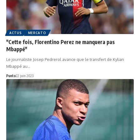
ACTUS
MERCATO
"Cette fois, Florentino Perez ne manquera pas
Mbappé"
Le journaliste Josep Pedrerol avance que le transfert de Kylian
Mbappé au…
Punto
22 juin 2023