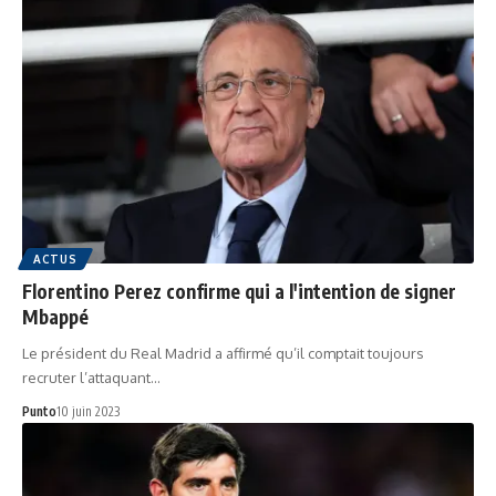
ACTUS
Florentino Perez confirme qui a l'intention de signer
Mbappé
Le président du Real Madrid a affirmé qu’il comptait toujours
recruter l’attaquant…
Punto
10 juin 2023