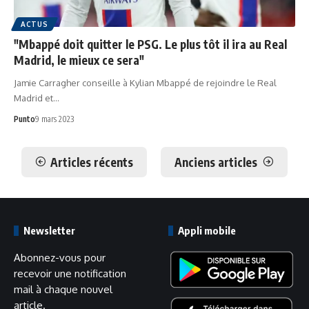
ACTUS
"Mbappé doit quitter le PSG. Le plus tôt il ira au Real
Madrid, le mieux ce sera"
Jamie Carragher conseille à Kylian Mbappé de rejoindre le Real
Madrid et…
Punto
9 mars 2023
Articles récents
Anciens articles
Newsletter
Appli mobile
Abonnez-vous pour
recevoir une notification
mail à chaque nouvel
article.