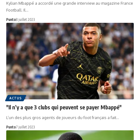
Kylian Mbappé a accordé une grande interview au magazine France
Football. Il…
Punto
8 juillet 2023
ACTUS
"Il n’y a que 3 clubs qui peuvent se payer Mbappé"
L’un des plus gros agents de joueurs du foot français a fait…
Punto
7 juillet 2023