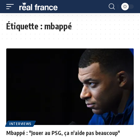
Étiquette :
mbappé
INTERVIEWS
Mbappé : "Jouer au PSG, ça n'aide pas beaucoup"