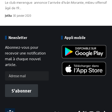
Le club merengue annonce l'arrivée d'Iván Morante, milieu offensif
âgé de 19…
Jotha
30 janvier 2020
Newsletter
Appli mobile
Abonnez-vous pour
recevoir une notification
mail à chaque nouvel
article.
Adresse
mail
S'abonner