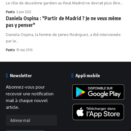
Le rôle de deuxième gardien au Real Madrid ne devrait plus être…
Punto
3 juin 2022
Daniela Ospina : "Partir de Madrid ? Je ne veux même
pas y penser"
Daniela Ospina, la femme de James Rodriguez, a été interviewée
par le…
Punto
19 mai 2016
Newsletter
Appli mobile
Abonnez-vous pour
recevoir une notification
mail à chaque nouvel
article.
Adresse
mail