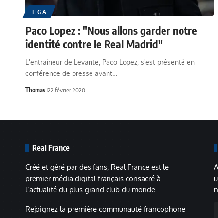
LIGA
Paco Lopez : "Nous allons garder notre
identité contre le Real Madrid"
L'entraîneur de Levante, Paco Lopez, s'est présenté en
conférence de presse avant…
Thomas
22 février 2020
Real France
Créé et géré par des fans, Real France est le
A
premier média digital français consacré à
u
l’actualité du plus grand club du monde.
n
A
Rejoignez la première communauté francophone
m