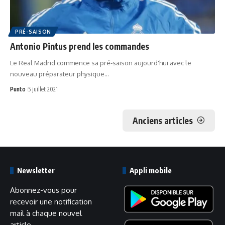
PRÉ-SAISON
Antonio Pintus prend les commandes
Le Real Madrid commence sa pré-saison aujourd'hui avec le
nouveau préparateur physique…
Punto
5 juillet 2021
Anciens articles
Newsletter
Appli mobile
Abonnez-vous pour
recevoir une notification
mail à chaque nouvel
article.