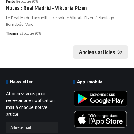
Punto
24 octobre 2018
Notes : Real Madrid - Viktoria Plzen
Le Real Madrid accueillait ce soir le Viktoria Plzen à Santiago
Bernabéu. Voici…
Thomas
23 octobre 2018
Anciens articles
Newsletter
Appli mobile
Abonnez-vous pour
recevoir une notification
mail à chaque nouvel
article.
Adresse
mail