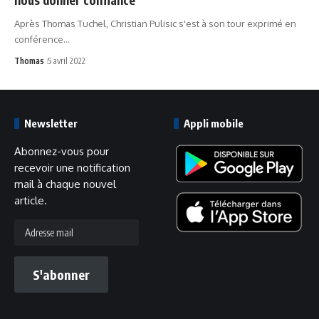
Après Thomas Tuchel, Christian Pulisic s'est à son tour exprimé en
conférence…
Thomas
5 avril 2022
Newsletter
Appli mobile
Abonnez-vous pour
recevoir une notification
mail à chaque nouvel
article.
Adresse
mail
S'abonner