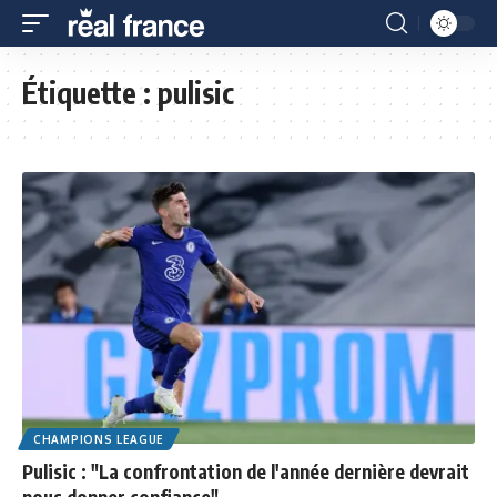
Étiquette :
pulisic
CHAMPIONS LEAGUE
Pulisic : "La confrontation de l'année dernière devrait
nous donner confiance"