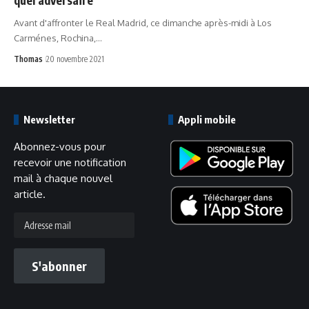
Avant d'affronter le Real Madrid, ce dimanche après-midi à Los
Carménes, Rochina,…
Thomas
20 novembre 2021
Newsletter
Appli mobile
Abonnez-vous pour
recevoir une notification
mail à chaque nouvel
article.
Adresse
mail
S'abonner