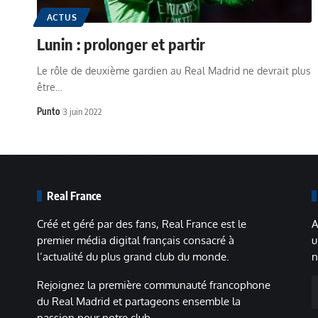
ACTUS
Lunin : prolonger et partir
Le rôle de deuxième gardien au Real Madrid ne devrait plus
être…
Punto
3 juin 2022
Real France
Créé et géré par des fans, Real France est le
A
premier média digital français consacré à
u
l’actualité du plus grand club du monde.
n
A
Rejoignez la première communauté francophone
m
du Real Madrid et partageons ensemble la
passion pour notre club.