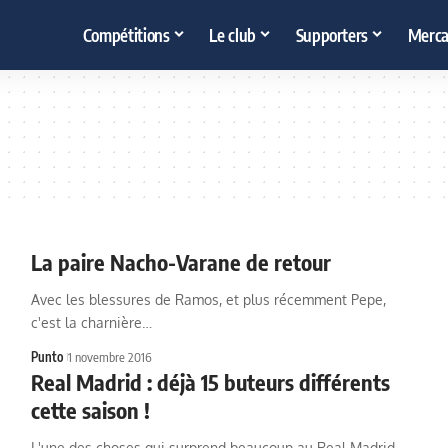
Compétitions
Le club
Supporters
Merca
La paire Nacho-Varane de retour
Avec les blessures de Ramos, et plus récemment Pepe,
c'est la charnière…
Punto
1 novembre 2016
Real Madrid : déjà 15 buteurs différents
cette saison !
L'une des choses qui surprend beaucoup au Real Madrid