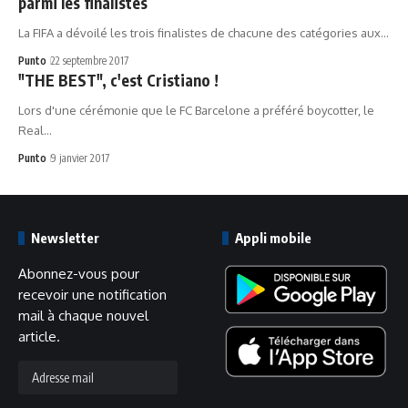
parmi les finalistes
La FIFA a dévoilé les trois finalistes de chacune des catégories aux…
Punto
22 septembre 2017
"THE BEST", c'est Cristiano !
Lors d'une cérémonie que le FC Barcelone a préféré boycotter, le
Real…
Punto
9 janvier 2017
Newsletter
Appli mobile
Abonnez-vous pour
recevoir une notification
mail à chaque nouvel
article.
Adresse
mail