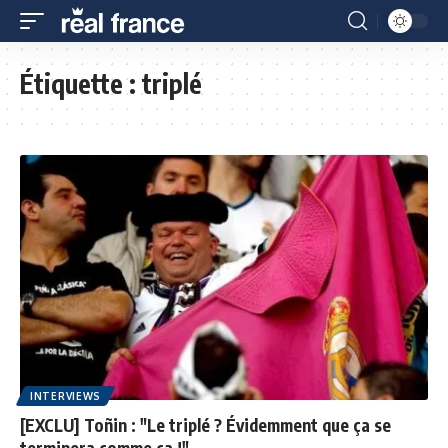
Étiquette :
triplé
INTERVIEWS
[EXCLU] Toñin : "Le triplé ? Évidemment que ça se
terminera comme ça !"