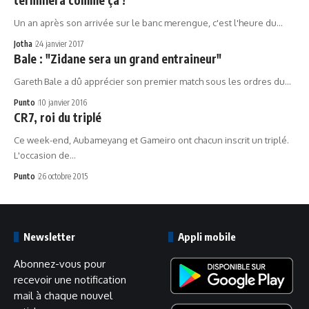
Un an après son arrivée sur le banc merengue, c'est l'heure du…
Jotha
24 janvier 2017
Bale : "Zidane sera un grand entraineur"
Gareth Bale a dû apprécier son premier match sous les ordres du…
Punto
10 janvier 2016
CR7, roi du triplé
Ce week-end, Aubameyang et Gameiro ont chacun inscrit un triplé.
L'occasion de…
Punto
26 octobre 2015
Newsletter
Appli mobile
Abonnez-vous pour
recevoir une notification
mail à chaque nouvel