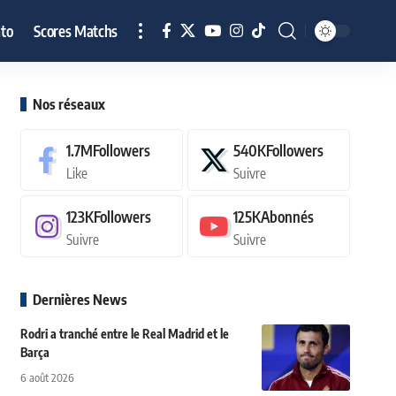
to
Scores Matchs
Nos réseaux
1.7M
Followers
540K
Followers
Like
Suivre
123K
Followers
125K
Abonnés
Suivre
Suivre
Dernières News
Rodri a tranché entre le Real Madrid et le
Barça
6 août 2026