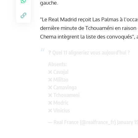
gauche.
"Le Real Madrid reçoit Las Palmas à l'occa
dernière minute de Tchouaméni en raison d
Chema intègrent la liste des convoqués", 
❓️ Quel 11 aligneriez vous aujourd'hui ?
Absents:
❌️ Cavajal
❌️ Militao
❌️ Camavinga
❌️ Tchouameni
❌️ Modric
❌️ Vinicius
— Real France (@realfrance_fr)
January 1