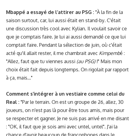
Mbappé a essayé de l’attirer au PSG :
"À la fin de la
saison surtout, car, lui aussi était en stand-by
.
C'était
une discussion très cool avec Kylian. Il voulait savoir ce
que je comptais faire. Je lui ai aussi demandé ce que lui
comptait faire. Pendant la sélection de juin, où c'était
acté qu'il allait rester, il me chambrait avec
Kimpemb
é :
"Allez, faut que tu viennes aussi
(au PSG)
!" Mais mon
choix était fait depuis longtemps. On rigolait par rapport
à ça, mais…"
Comment s’intégrer à un vestiaire comme celui du
Real :
"Par le terrain. On est un groupe de 26, allez, 30
joueurs, on n'est pas là pour être tous amis, mais pour
se respecter et gagner. Je ne suis pas arrivé en me disant
: "OK, il faut que je sois ami avec untel, untel". J'ai la
chance d'avoir beaucoup de francophones dans le