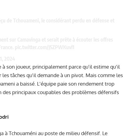
déçu de Tchouameni, le considérant perdu en défense et
ent sur Camavinga et serait prête à écouter les offres
France.
pic.twitter.com/J5ZPWKuvl1
1, 2024
 à son joueur, principalement parce qu'il estime qu'il
er les tâches qu'il demande à un pivot. Mais comme les
houameni a baissé. L'équipe paie son rendement trop
un des principaux coupables des problèmes défensifs
odri
a à Tchouaméni au poste de milieu défensif. Le