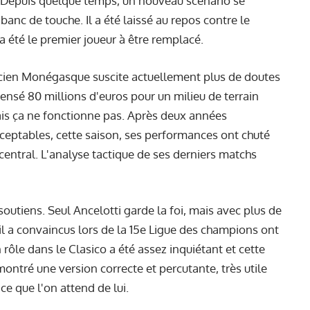
. Depuis quelque temps, un nouveau scénario se
 banc de touche. Il a été laissé au repos contre le
a été le premier joueur à être remplacé.
ancien Monégasque suscite actuellement plus de doutes
ensé 80 millions d'euros pour un milieu de terrain
ais ça ne fonctionne pas. Après deux années
cceptables, cette saison, ses performances ont chuté
 central. L'analyse tactique de ses derniers matchs
utiens. Seul Ancelotti garde la foi, mais avec plus de
il a convaincus lors de la 15e Ligue des champions ont
rôle dans le Clasico a été assez inquiétant et cette
a montré une version correcte et percutante, très utile
ce que l'on attend de lui.