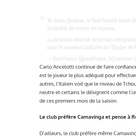
🚨 Selon
@relevo
, le Real Madrid serait 
incapable de couvrir les espaces.
La direction miserait désormais intégralem
pour le nouveau capitaine de l'Équipe de 
— Real France (@realfrance_fr)
October 3
Carlo Ancelotti continue de faire confiance
est le joueur le plus adéquat pour effectu
autres, l’Italien voit que le niveau de Tc
neutre et certains le désignent comme l'
de ces premiers mois de la saison.
Le club préfère Camavinga et pense à R
D’ailleurs, le club préfère même Camaving