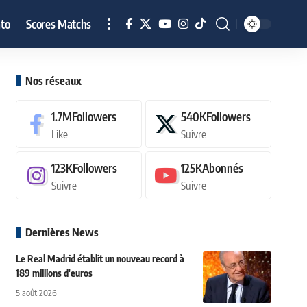
to
Scores Matchs
Nos réseaux
1.7M
Followers
540K
Followers
Like
Suivre
123K
Followers
125K
Abonnés
Suivre
Suivre
Dernières News
Le Real Madrid établit un nouveau record à
189 millions d'euros
5 août 2026