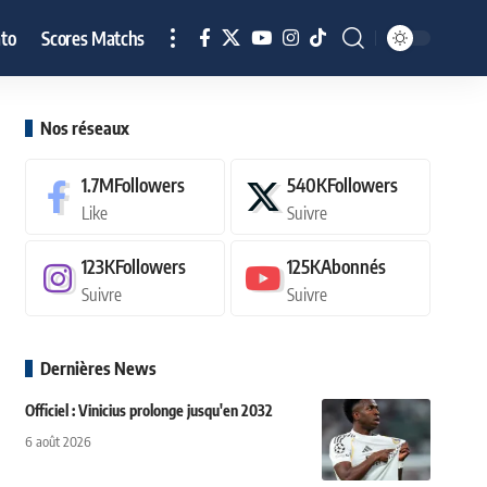
to
Scores Matchs
Nos réseaux
1.7M
Followers
540K
Followers
Like
Suivre
123K
Followers
125K
Abonnés
Suivre
Suivre
Dernières News
Officiel : Vinicius prolonge jusqu'en 2032
6 août 2026