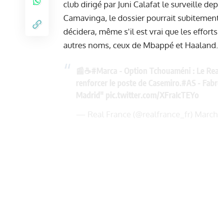
club dirigé par Juni Calafat le surveille d
Camavinga, le dossier pourrait subitement 
décidera, même s'il est vrai que les effor
autres noms, ceux de Mbappé et Haaland.
📰☕️
#Marca
- Option Tchouaméni : Le Rea
renforcer le poste de Casemiro.
#AS
- Fabr
Madrid"
pic.twitter.com/XFraIcTEYo
— Real France (@realfrance_fr)
March