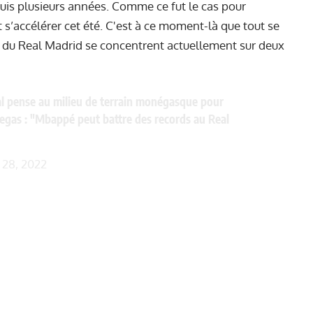
epuis plusieurs années. Comme ce fut le cas pour
s’accélérer cet été. C'est à ce moment-là que tout se
ts du Real Madrid se concentrent actuellement sur deux
l pense au milieu de terrain monégasque pour
egas : "Mbappé peut battre des records au Real
 28, 2022