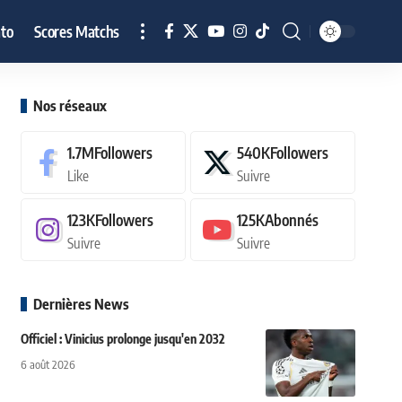
to
Scores Matchs
Nos réseaux
1.7M
Followers
540K
Followers
Like
Suivre
123K
Followers
125K
Abonnés
Suivre
Suivre
Dernières News
Officiel : Vinicius prolonge jusqu'en 2032
6 août 2026