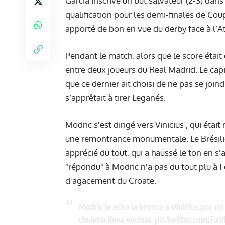
Garcia inscrive un but salvateur (2-3) dans
qualification pour les demi-finales de Coup
apporté de bon en vue du derby face à l’At
Pendant le match, alors que le score était
entre deux joueurs du Real Madrid. Le capi
que ce dernier ait choisi de ne pas se joi
s’apprêtait à tirer Leganés.
Modric s'est dirigé vers Vinicius , qui était
une remontrance monumentale. Le Brésilie
apprécié du tout, qui a haussé le ton en s'
"répondu" à Modric n'a pas du tout plu à F
d'agacement du Croate.
Modric le echa la bronca a Vinicius por no 
chulería lleva encima.
pic.twitter.com/Ex