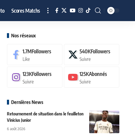
to
Scores Matchs
Nos réseaux
1.7M
Followers
540K
Followers
Like
Suivre
123K
Followers
125K
Abonnés
Suivre
Suivre
Dernières News
Retournement de situation dans le feuilleton
Vinicius Junior
6 août 2026