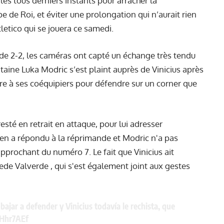
 les tous derniers instants pour arracher la
e de Roi, et éviter une prolongation qui n’aurait rien
letico qui se jouera ce samedi.
 de 2-2, les caméras ont capté un échange très tendu
taine Luka Modric s’est plaint auprès de Vinicius après
ndre à ses coéquipiers pour défendre sur un corner que
 resté en retrait en attaque, pour lui adresser
n a répondu à la réprimande et Modric n'a pas
approchant du numéro 7. Le fait que Vinicius ait
ede Valverde , qui s'est également joint aux gestes
bajar a defender y Vinicius todavía le rechista, que
VHhr7AEf