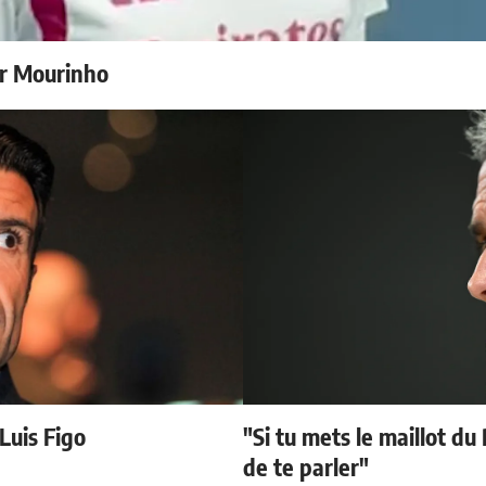
r Mourinho
 Luis Figo
"Si tu mets le maillot du
de te parler"