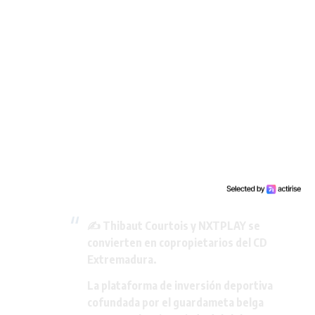
✍️ Thibaut Courtois y NXTPLAY se
convierten en copropietarios del CD
Extremadura.
La plataforma de inversión deportiva
cofundada por el guardameta belga