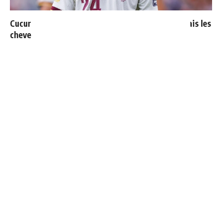
Cucurella explique pourquoi il ne se coupera jamais les
cheveux
Vinicius ajoute une nouvelle condition à sa
prolongation de contrat