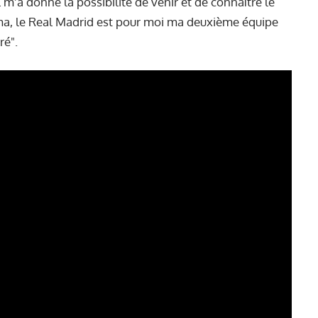
l m'a donné la possibilité de venir et de connaître le
oma, le Real Madrid est pour moi ma deuxième équipe
ré".