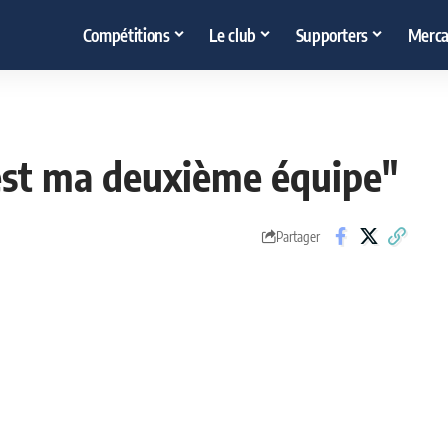
Compétitions
Le club
Supporters
Merca
 est ma deuxième équipe"
Partager