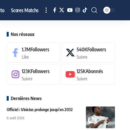
to
Scores Matchs
Nos réseaux
1.7M
Followers
540K
Followers
Like
Suivre
123K
Followers
125K
Abonnés
Suivre
Suivre
Dernières News
Officiel : Vinicius prolonge jusqu'en 2032
6 août 2026