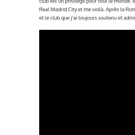
club est un privilège pour tout le monde. I
Real Madrid City et me voilà. Après la R
et le club que j'ai toujours soutenu et admi