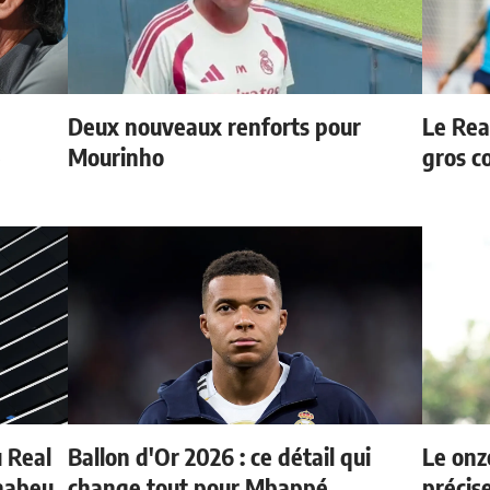
Deux nouveaux renforts pour
Le Rea
e
Mourinho
gros c
u Real
Ballon d'Or 2026 : ce détail qui
Le onz
rnabeu
change tout pour Mbappé
précis