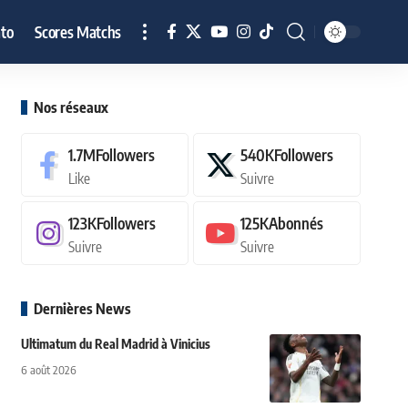
to
Scores Matchs
Nos réseaux
1.7M
Followers
540K
Followers
Like
Suivre
123K
Followers
125K
Abonnés
Suivre
Suivre
Dernières News
Ultimatum du Real Madrid à Vinicius
6 août 2026