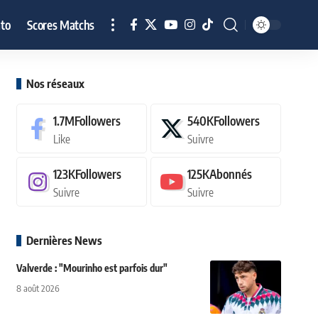
to
Scores Matchs
Nos réseaux
1.7M
Followers
540K
Followers
Like
Suivre
123K
Followers
125K
Abonnés
Suivre
Suivre
Dernières News
Valverde : "Mourinho est parfois dur"
8 août 2026