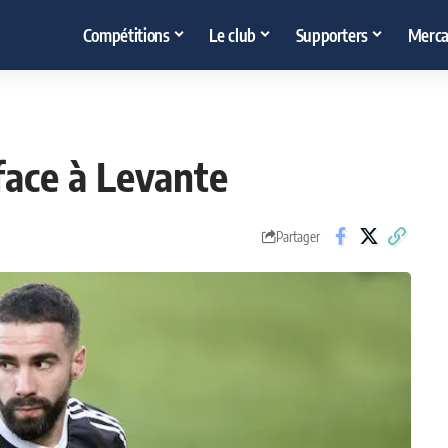
Compétitions
Le club
Supporters
Merca
 face à Levante
Partager