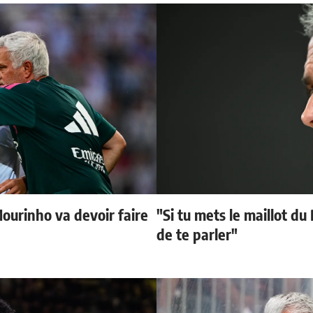
Mourinho va devoir faire
"Si tu mets le maillot du
de te parler"