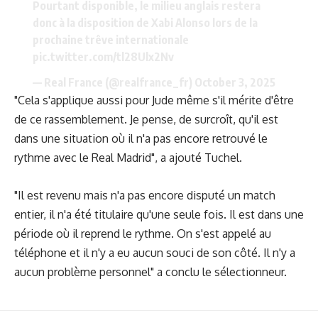
Pourtant disponible, le milieu anglais restera
donc à la disposition de Xabi Alonso lors de la
prochaine trêve internationale
pic.twitter.com/tl28Ulx2Nv
— Real France (@realfrance_fr)
October 3, 2025
"Cela s'applique aussi pour Jude même s'il mérite d'être
de ce rassemblement. Je pense, de surcroît, qu'il est
dans une situation où il n'a pas encore retrouvé le
rythme avec le Real Madrid", a ajouté Tuchel.
"Il est revenu mais n'a pas encore disputé un match
entier, il n'a été titulaire qu'une seule fois. Il est dans une
période où il reprend le rythme. On s'est appelé au
téléphone et il n'y a eu aucun souci de son côté. Il n'y a
aucun problème personnel" a conclu le sélectionneur.