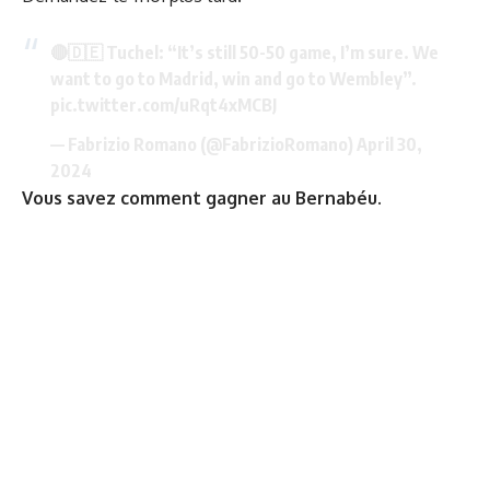
🔴🇩🇪 Tuchel: “It’s still 50-50 game, I’m sure. We
want to go to Madrid, win and go to Wembley”.
pic.twitter.com/uRqt4xMCBJ
— Fabrizio Romano (@FabrizioRomano)
April 30,
2024
Vous savez comment gagner au Bernabéu.