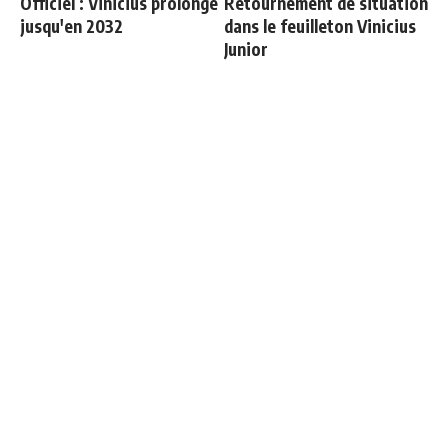
Officiel : Vinicius prolonge
Retournement de situation
jusqu'en 2032
dans le feuilleton Vinicius
Junior
Vinicius donne les noms
Ballon d'Or 2026 : ce détail
des 3 joueurs dont il est le
qui change tout pour
plus proche au Real
Mbappé