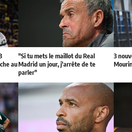
3
"Si tu mets le maillot du Real
3 nouv
oche au
Madrid un jour, j'arrête de te
Mouri
parler"