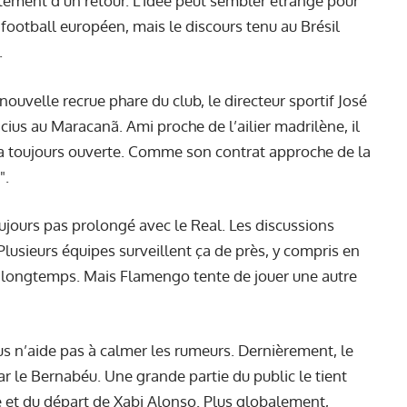
ement d’un retour. L’idée peut sembler étrange pour
ootball européen, mais le discours tenu au Brésil
.
ouvelle recrue phare du club, le directeur sportif José
icius au Maracanã. Ami proche de l’ailier madrilène, il
 sera toujours ouverte. Comme son contrat approche de la
".
oujours pas prolongé avec le Real. Les discussions
lusieurs équipes surveillent ça de près, y compris en
is longtemps. Mais Flamengo tente de jouer une autre
cius n’aide pas à calmer les rumeurs. Dernièrement, le
par le Bernabéu. Une grande partie du public le tient
e et
du départ de Xabi Alonso
. Plus globalement,