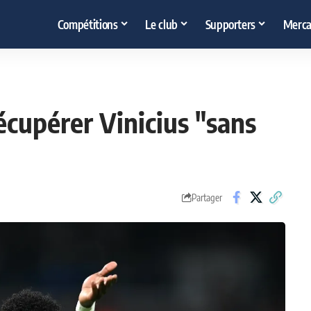
Compétitions
Le club
Supporters
Merca
écupérer Vinicius "sans
Partager