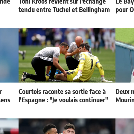
onde
Toni Kroos revient sur l’échange
Le Bay
tendu entre Tuchel et Bellingham
pour O
r
Courtois raconte sa sortie face à
Deux n
sens
l'Espagne : "Je voulais continuer"
Mouri