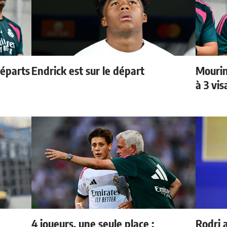
départs
Endrick est sur le départ
Mourin
à 3 vi
4 joueurs, une seule place :
Rodri 