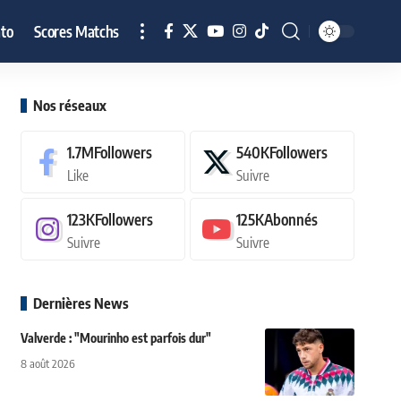
to
Scores Matchs
Nos réseaux
1.7M
Followers
540K
Followers
Like
Suivre
123K
Followers
125K
Abonnés
Suivre
Suivre
Dernières News
Valverde : "Mourinho est parfois dur"
8 août 2026