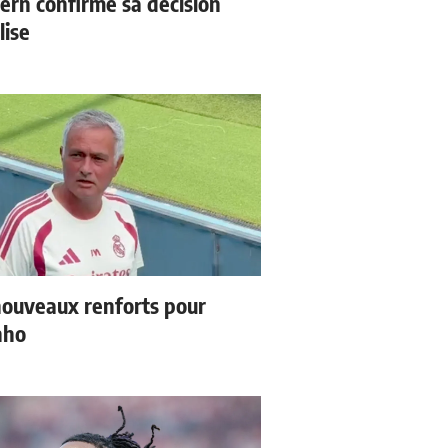
ern confirme sa décision
lise
ouveaux renforts pour
nho