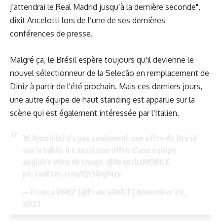
j’attendrai le Real Madrid jusqu’à la dernière seconde",
dixit Ancelotti lors de l’une de ses dernières
conférences de presse.
Malgré ça, le Brésil espère toujours qu'il devienne le
nouvel sélectionneur de la Seleção en remplacement de
Diniz à partir de l'été prochain. Mais ces derniers jours,
une autre équipe de haut standing est apparue sur la
scène qui est également intéressée par l'Italien.
🚨 Ancelotti n'a pas seulement une offre du Brésil
sur la table. Il a aussi une offre d'une équipe
anglaise vêtu de rouge.
@AranchaMOBILE
pic.twitter.com/iQt58qjMzv
— France RMCF (@FranceRMCF)
November 28,
2023