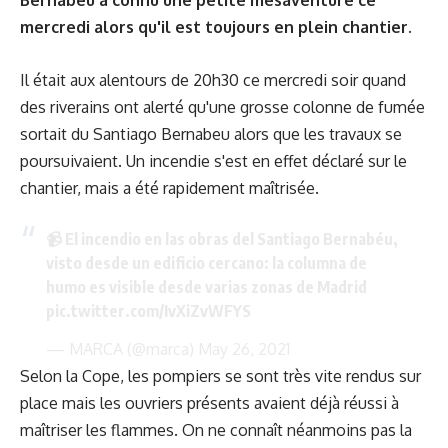
Bernabeu a connu une petite mésaventure ce
mercredi alors qu'il est toujours en plein chantier.
Il était aux alentours de 20h30 ce mercredi soir quand
des riverains ont alerté qu'une grosse colonne de fumée
sortait du Santiago Bernabeu alors que les travaux se
poursuivaient. Un incendie s'est en effet déclaré sur le
chantier, mais a été rapidement maîtrisée.
📹 El incendio en las obras del Santiago Bernabéu,
visto desde un edificio cercano: la columna de
humo es visible desde varias zonas de Madrid
pic.twitter.com/IvXiZvWFYS
— MARCA (@marca)
May 26, 2021
Selon la Cope, les pompiers se sont très vite rendus sur
place mais les ouvriers présents avaient déjà réussi à
maîtriser les flammes. On ne connaît néanmoins pas la