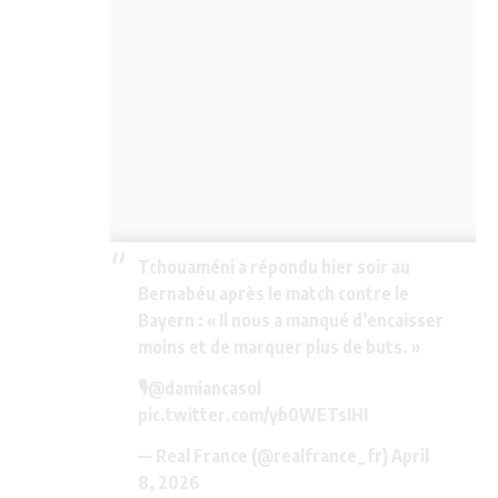
Tchouaméni a répondu hier soir au
Bernabéu après le match contre le
Bayern : « Il nous a manqué d’encaisser
moins et de marquer plus de buts. »
🎙️
@damiancasol
pic.twitter.com/yb0WETsIHI
— Real France (@realfrance_fr)
April
8, 2026