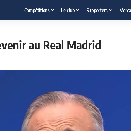
Compétitions
Le club
Supporters
Merca
evenir au Real Madrid