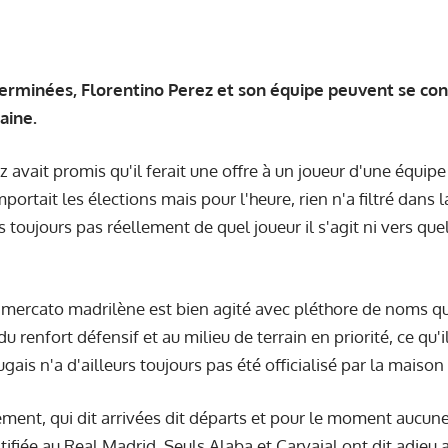
terminées, Florentino Perez et son équipe peuvent se co
aine.
z avait promis qu'il ferait une offre à un joueur d'une équi
mportait les élections mais pour l'heure, rien n'a filtré dans 
rs toujours pas réellement de quel joueur il s'agit ni vers que
 mercato madrilène est bien agité avec pléthore de noms que
 renfort défensif et au milieu de terrain en priorité, ce qu'i
ugais n'a d'ailleurs toujours pas été officialisé par la maison
ement, qui dit arrivées dit départs et pour le moment aucune
ifiée au Real Madrid. Seuls Alaba et Carvajal ont dit adieu a