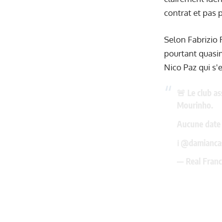
contrat et pas 
Selon Fabrizio R
pourtant quasim
Nico Paz qui s'
🚨 Le club as
Mourinho.
Aucune date d
ℹ️
@damianca
— Real Franc