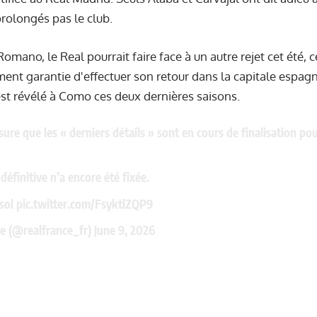
prolongés pas le club.
omano, le Real pourrait faire face à un autre rejet cet été, ce
ent garantie d'effectuer son retour dans la capitale espag
est révélé à Como ces deux dernières saisons.
sure que les « derniers détails » sont en cours de finalisation po
éfinitive n’a encore été fixée.
sol
pic.twitter.com/FsyktlZQP9
e (@realfrance_fr)
June 9, 2026