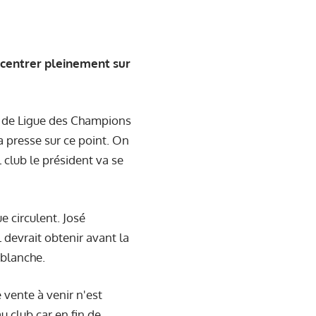
ncentrer pleinement sur
pe de Ligue des Champions
la presse sur ce point. On
l club le président va se
 circulent. José
l devrait obtenir avant la
 blanche.
 vente à venir n'est
u club car en fin de