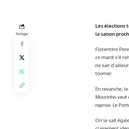
Les élections 
la saison proch
Partager
Florentino Pere
ce mardi s'il re
ne sait d'ailleu
tourner.
En revanche, le
Mourinho veut du
reprise. Le Port
On le sait égal
clairement ident