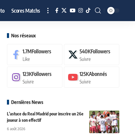
to
Scores Matchs
Nos réseaux
1.7M
Followers
540K
Followers
Like
Suivre
123K
Followers
125K
Abonnés
Suivre
Suivre
Dernières News
L'astuce du Real Madrid pour inscrire un 26e
joueur à son effectif
6 août 2026