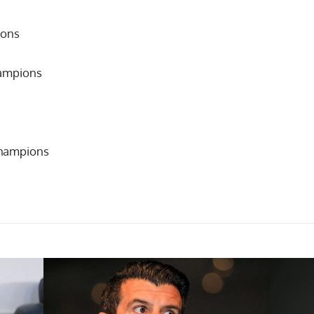
ions
hampions
champions