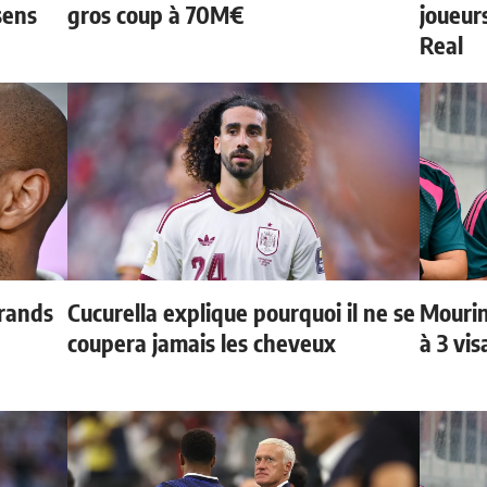
sens
gros coup à 70M€
joueurs
Real
grands
Cucurella explique pourquoi il ne se
Mourin
coupera jamais les cheveux
à 3 vi