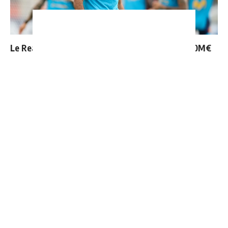
Le Real Madrid tient son prochain gros coup à 70M€
Mourinho : "J’ai vu un Real Madrid à 3 visages"