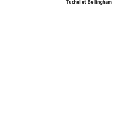
Tuchel et Bellingham
Courtois raconte sa sortie
Les 4 nouveaux capitaines
face à l'Espagne : "Je
du Real Madrid
voulais continuer"