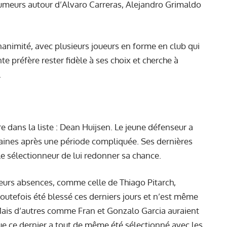
rumeurs autour d’Alvaro Carreras, Alejandro Grimaldo
nanimité, avec plusieurs joueurs en forme en club qui
te préfère rester fidèle à ses choix et cherche à
.
re dans la liste : Dean Huijsen. Le jeune défenseur a
aines après une période compliquée. Ses dernières
 sélectionneur de lui redonner sa chance.
ieurs absences, comme celle de Thiago Pitarch,
toutefois été blessé ces derniers jours et n’est même
 Mais d’autres comme Fran et Gonzalo Garcia auraient
ue ce dernier a tout de même été sélectionné avec les