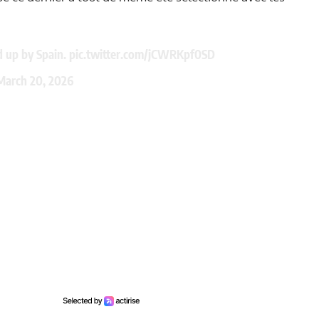
d up by Spain.
pic.twitter.com/jCWRKpf0SD
March 20, 2026