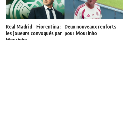
Real Madrid - Fiorentina :
Deux nouveaux renforts
les joueurs convoqués par
pour Mourinho
Mourinho
Vinicius ajoute une
Carvajal organise un diner
nouvelle condition à sa
de départ et invite tout le
prolongation de contrat
monde sauf une personne