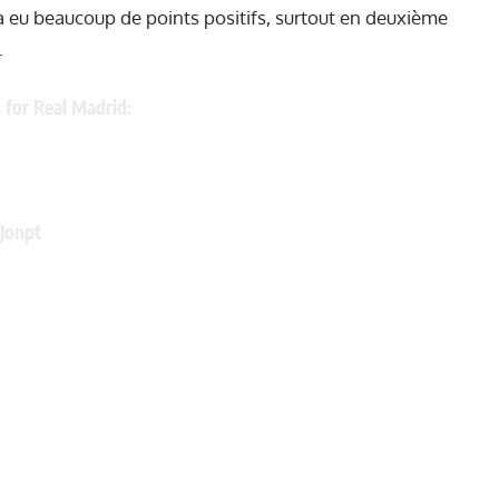
 a eu beaucoup de points positifs, surtout en deuxième
.
 for Real Madrid:
Jonpt