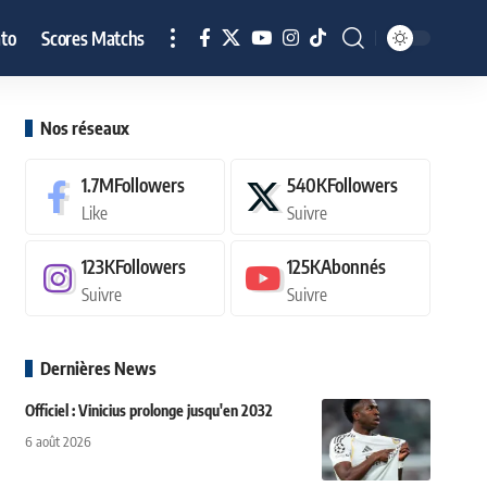
to
Scores Matchs
Nos réseaux
1.7M
Followers
540K
Followers
Like
Suivre
123K
Followers
125K
Abonnés
Suivre
Suivre
Dernières News
Officiel : Vinicius prolonge jusqu'en 2032
6 août 2026