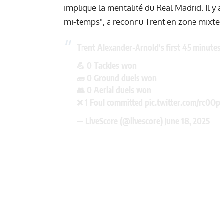
implique la mentalité du Real Madrid. Il y
mi-temps", a reconnu Trent en zone mixte
Trent Alexander-Arnold's first 45 minutes
💪 0 Tackles won
🧱 0 Ground duels won
👥 0 Aerial duels won
❌ 1 Foul committed
pic.twitter.com/rc0Op
— LiveScore (@livescore)
June 18, 2025