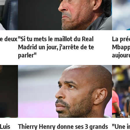
de deux
"Si tu mets le maillot du Real
La préd
Madrid un jour, j'arrête de te
Mbappé
parler"
aujour
 Luis
Thierry Henry donne ses 3 grands
"Une i