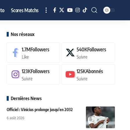
to
Scores Matchs
Nos réseaux
1.7M
Followers
540K
Followers
Like
Suivre
123K
Followers
125K
Abonnés
Suivre
Suivre
Dernières News
Officiel : Vinicius prolonge jusqu'en 2032
6 août 2026