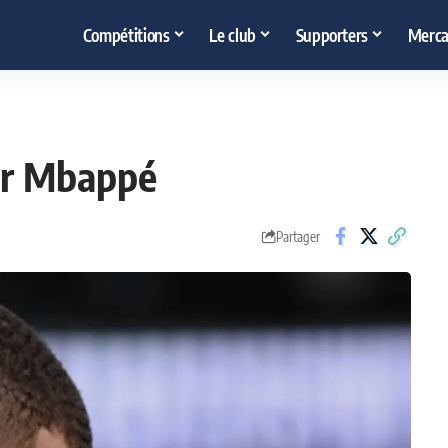
Compétitions
Le club
Supporters
Merca
our Mbappé
Partager