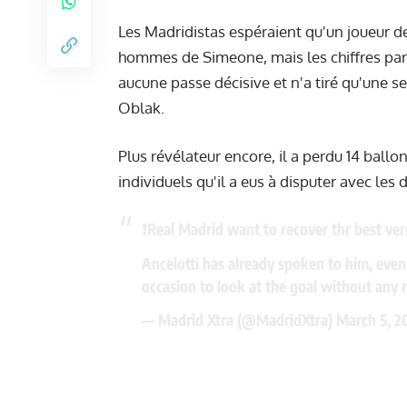
Les Madridistas espéraient qu'un joueur d
hommes de Simeone, mais les chiffres parle
aucune passe décisive et n'a tiré qu'une s
Oblak.
Plus révélateur encore, il a perdu 14 ball
individuels qu'il a eus à disputer avec les 
❗️Real Madrid want to recover thr best ve
Ancelotti has already spoken to him, eve
occasion to look at the goal without any
— Madrid Xtra (@MadridXtra)
March 5, 2