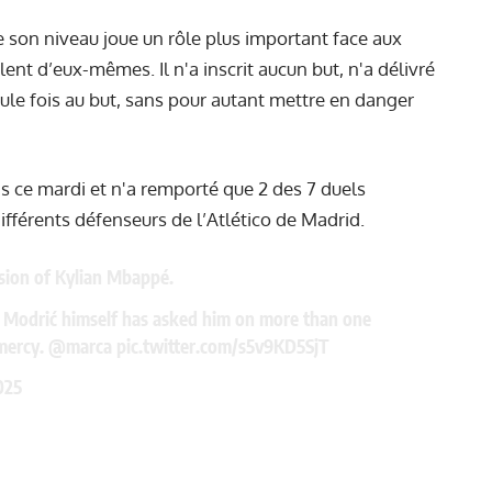
e son niveau joue un rôle plus important face aux
nt d’eux-mêmes. Il n'a inscrit aucun but, n'a délivré
eule fois au but, sans pour autant mettre en danger
ons ce mardi et n'a remporté que 2 des 7 duels
différents défenseurs de l’Atlético de Madrid.
rsion of Kylian Mbappé.
n Modrić himself has asked him on more than one
 mercy.
@marca
pic.twitter.com/s5v9KD5SjT
025