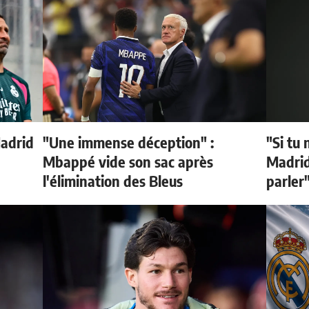
Madrid
"Une immense déception" :
"Si tu 
Mbappé vide son sac après
Madrid 
l'élimination des Bleus
parler