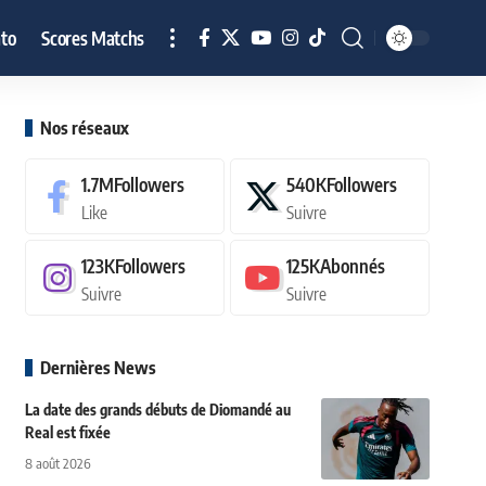
to
Scores Matchs
Nos réseaux
1.7M
Followers
540K
Followers
Like
Suivre
123K
Followers
125K
Abonnés
Suivre
Suivre
Dernières News
La date des grands débuts de Diomandé au
Real est fixée
8 août 2026