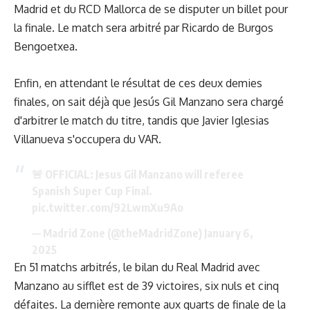
Madrid et du RCD Mallorca de se disputer un billet pour
la finale. Le match sera arbitré par Ricardo de Burgos
Bengoetxea.
Enfin, en attendant le résultat de ces deux demies
finales, on sait déjà que Jesús Gil Manzano sera chargé
d'arbitrer le match du titre, tandis que Javier Iglesias
Villanueva s'occupera du VAR.
🚨 OFFICIAL: Jesus Gil Manzano will referee
Spanish Super Cup Final.
pic.twitter.com/92LwmXu9Ao
— Madrid Zone (@theMadridZone)
January 6,
2025
En 51 matchs arbitrés, le bilan du Real Madrid avec
Manzano au sifflet est de 39 victoires, six nuls et cinq
défaites. La dernière remonte aux quarts de finale de la