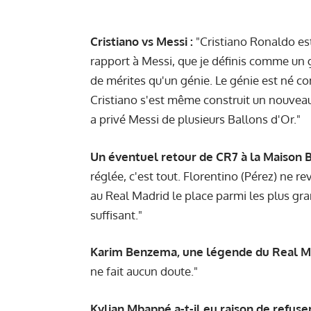
Cristiano vs Messi :
"Cristiano Ronaldo es
rapport à Messi, que je définis comme un 
de mérites qu'un génie. Le génie est né c
Cristiano s'est même construit un nouveau c
a privé Messi de plusieurs Ballons d'Or."
Un éventuel retour de CR7 à la Maison B
réglée, c'est tout. Florentino (Pérez) ne r
au Real Madrid le place parmi les plus gran
suffisant."
Karim Benzema, une légende du Real Ma
ne fait aucun doute."
Kylian Mbappé a-t-il eu raison de refuser