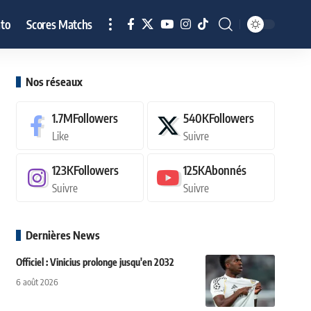
to
Scores Matchs
Nos réseaux
1.7M
Followers
540K
Followers
Like
Suivre
123K
Followers
125K
Abonnés
Suivre
Suivre
Dernières News
Officiel : Vinicius prolonge jusqu'en 2032
6 août 2026