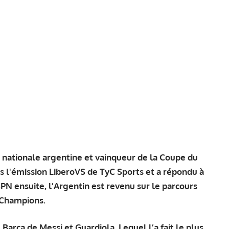
e nationale argentine et vainqueur de la Coupe du
s l'émission LiberoVS de
TyC Sports
et a répondu à
SPN ensuite, l’Argentin est revenu sur le parcours
 Champions.
le Barça de Messi et Guardiola. Lequel l’a fait le plus